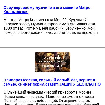
Сосу взрослому мужчине в его машине Метро
Коломенская
Москва. Метро Коломенская-Мне 22. Худенький
паренёк отсосу мужчине взрослому в его машине за
1000 от вас. Ротик у меня рабочий, беру нежно. Мой
номер на фотографии ниже. Звоните смс не проходят
...
Приворот Москва, сильный белый Маг, вернет в
семью, снимет порчу, ставит ЗАЩИТУ БЕСПЛАТНО
Сильнейший черномагический приворот в Москве.
Пожизненная привязка. Наведение смертной тоски.
Полный разрыв с любовницей. Отмщение врагам.
Черный приворот. Верну человека даже если большой