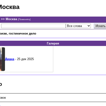
Москва
 >> Москва
[Поменять]
у
ризм, гостиничное дело
Галерея
Диана
- 25 дек 2025
о
овок