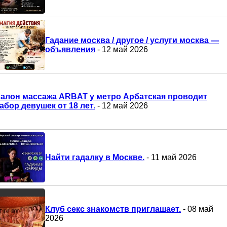
Гадание москва / другое / услуги москва —
объявления
- 12 май 2026
алон массажа ARBAT у метро Арбатская проводит
абор девушек от 18 лет.
- 12 май 2026
Найти гадалку в Москве.
- 11 май 2026
Клуб секс знакомств приглашает.
- 08 май
2026