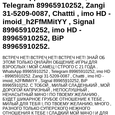
Telegram 89965910252, Zangi
31-5209-0087, Chattti , imo HD -
imoid_h2FfMMitYY , Signal
89965910252, imo HD -
89965910252, BiP
89965910252.
ВСТРЕЧ НЕТ! ВСТРЕЧ НЕТ! ВСТРЕЧ НЕТ! ЗНАЙ ОБ
ЭТОМ! ТОЛЬКО ОНЛАЙН ОБЩЕНИЕ-ИГРЫ ДЛЯ
ВЗРОСЛЫХ ! МОЙ САМЕЦ ! СТРОГО С 21 ГОДА .
WhatsApp 89965910252 , Telegram 89965910252, imo HD
- 89965910252. Zangi 31-5209-0087 , Chattti , imo HD -
imoid_h2FfMMitYY , Signal 89965910252, BiP
89965910252. С ТОБОЙ , МИЛЫЙ СЛАДЕНЬКИЙ , МОЙ
ДОРОГОЙ КАПРИЗНЫЙ , НЕПОСЛУШНЫЙ ,
НЕНАСЫТНЫЙ МАЧО ! ПО ТВОЕМУ ЖЕЛАНИЮ ,
БУДЕТ ШИКАРНОЕ ГРУБОЕ ОТНОШЕНИЕ К ТЕБЕ ,
МИЛЫЙ ДЛЯ ТЕБЯ !, ПО ТВОЕМУ ЖЕЛАНИЮ, МНОГО ,
РАЗНОГО ТОЛЬКО СУПЕРСКОГО НЕЖНОГО
ОТНОШЕНИЯ К ТЕБЕ ! СЛАДКИЙ МОЙ МАЧО ! И ДЛЯ