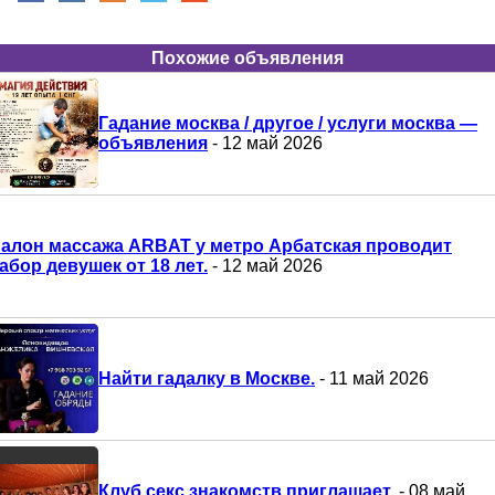
Похожие объявления
Гадание москва / другое / услуги москва —
объявления
- 12 май 2026
алон массажа ARBAT у метро Арбатская проводит
абор девушек от 18 лет.
- 12 май 2026
Найти гадалку в Москве.
- 11 май 2026
Клуб секс знакомств приглашает.
- 08 май