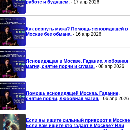
работе и будущем.
- 17 апр 2026
Как вернуть мужа? Помощь ясновидящей в
Москве без обмана.
- 16 апр 2026
Ясновидящая в Москве. Гадание, любовная
магия, снятие порчи и сглаза.
- 08 апр 2026
Помощь ясновидящей Москва. Гадание,
снятие порчи, любовная магия.
- 06 апр 2026
Если вы ищите сильный приворот в Москв
Если вам ищите кто гадает в Москве? Или