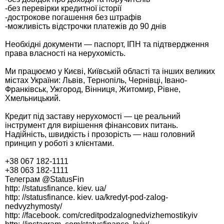
-без перевірки кредитної історії
-дострокове погашення без штрафів
-можливість відстрочки платежів до 90 днів
Необхідні документи — паспорт, ІПН та підтвердження
права власності на нерухомість.
Ми працюємо у Києві, Київській області та інших великих
містах України: Львів, Тернопіль, Чернівці, Івано-
Франківськ, Ужгород, Вінниця, Житомир, Рівне,
Хмельницький.
Кредит під заставу нерухомості — це реальний
інструмент для вирішення фінансових питань.
Надійність, швидкість і прозорість — наш головний
принцип у роботі з клієнтами.
+38 067 182-1111
+38 063 182-1111
Телеграм @StatusFin
http: //statusfinance. kiev. ua/
http: //statusfinance. kiev. ua/kredyt-pod-zalog-
nedvyzhymosty/
http: //facebook. com/creditpodzalognedvizhemostikyiv