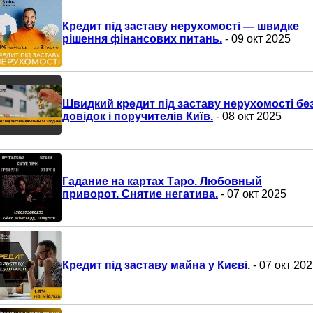
Кредит під заставу нерухомості — швидке
рішення фінансових питань.
- 09 окт 2025
Швидкий кредит під заставу нерухомості бе
довідок і поручителів Київ.
- 08 окт 2025
Гадание на картах Таро. Любовный
приворот. Снятие негатива.
- 07 окт 2025
Кредит під заставу майна у Києві.
- 07 окт 20