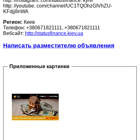
http: //instagram. com/statusfinance. kyiv/
http: //youtube. com/channel/UC1TQOhzGIVhZU-
KFdjj8nWA
Регион:
Киев
Телефон: ‎+380671821111, ‎+380671821111
Вебсайт:
http://statusfinance.kiev.ua
Написать разместителю объявления
Приложенные картинки