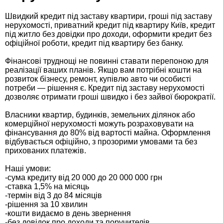
Швидкий кредит під заставу квартири, гроші під заставу
нерухомості, приватний кредит під квартиру Київ, кредит
під житло без довідки про доходи, оформити кредит без
офіційної роботи, кредит під квартиру без банку.
Фінансові труднощі не повинні ставати перепоною для
реалізації ваших планів. Якщо вам потрібні кошти на
розвиток бізнесу, ремонт, купівлю авто чи особисті
потреби — рішення є. Кредит під заставу нерухомості
дозволяє отримати гроші швидко і без зайвої бюрократії.
Власники квартир, будинків, земельних ділянок або
комерційної нерухомості можуть розраховувати на
фінансування до 80% від вартості майна. Оформлення
відбувається офіційно, з прозорими умовами та без
прихованих платежів.
Наші умови:
-сума кредиту від 20 000 до 20 000 000 грн
-ставка 1,5% на місяць
-термін від 3 до 84 місяців
-рішення за 10 хвилин
-кошти видаємо в день звернення
-без довідок про доходи та поручителів