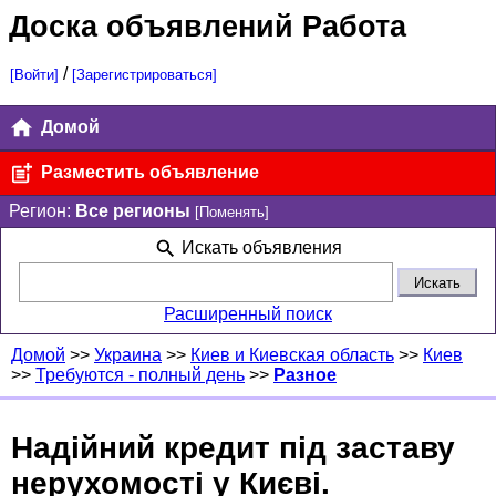
Доска объявлений Работа
/
[Войти]
[Зарегистрироваться]
Домой
Разместить объявление
Регион:
Все регионы
[Поменять]
Искать объявления
Расширенный поиск
Домой
>>
Украина
>>
Киев и Киевская область
>>
Киев
>>
Требуются - полный день
>>
Разное
Надійний кредит під заставу
нерухомості у Києві.