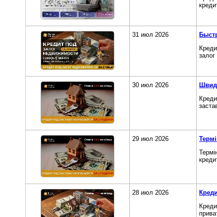
креди
31 июл 2026
Быстр
Креди
залог
30 июл 2026
Швидк
Креди
заста
29 июл 2026
Термі
Термі
кредит
28 июл 2026
Креди
Креди
прива