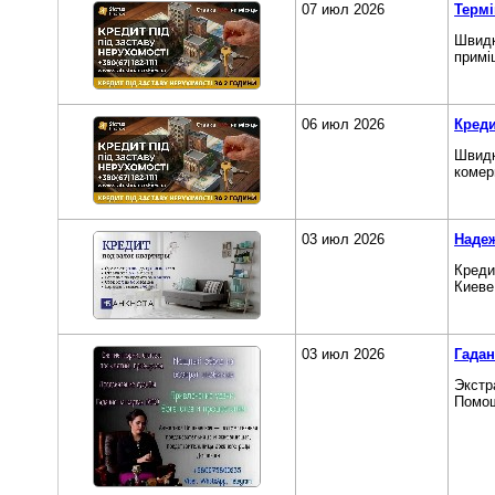
07 июл 2026
Термі
Швидк
примі
06 июл 2026
Креди
Швидк
комер
03 июл 2026
Надеж
Креди
Киеве
03 июл 2026
Гадан
Экстр
Помощ