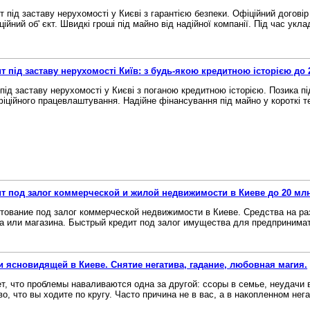
т під заставу нерухомості у Києві з гарантією безпеки. Офіційний договір
ійний об' єкт. Швидкі гроші під майно від надійної компанії. Під час уклад
т під заставу нерухомості Київ: з будь-якою кредитною історією до 
 під заставу нерухомості у Києві з поганою кредитною історією. Позика п
фіційного працевлаштування. Надійне фінансування під майно у короткі тер
т под залог коммерческой и жилой недвижимости в Киеве до 20 млн
тование под залог коммерческой недвижимости в Киеве. Средства на ра
а или магазина. Быстрый кредит под залог имущества для предпринимате
и ясновидящей в Киеве. Снятие негатива, гадание, любовная магия.
т, что проблемы наваливаются одна за другой: ссоры в семье, неудачи 
во, что вы ходите по кругу. Часто причина не в вас, а в накопленном нега