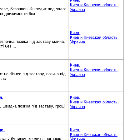
Киев,
Киев и Киевская область,
еве, безопасный кредит под залог
Украина
недвижимости без ...
Киев,
Киев и Киевская область,
безпечна позика під заставу майна,
Украина
і без ...
Киев,
Киев и Киевская область,
т на бізнес під заставу, позика під
Украина
ас ...
я.
Киев,
Киев и Киевская область,
, швидка позика під заставу, гроші
Украина
...
ди.
Киев,
Киев и Киевская область,
аставу будинку, кредит з поганою
Украина