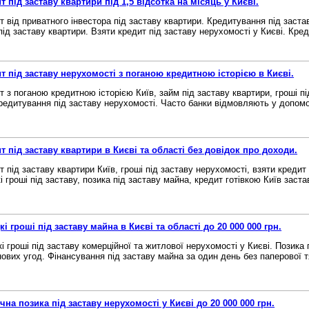
т під заставу квартири під 1,5 відсотка на місяць у Києві.
т від приватного інвестора під заставу квартири. Кредитування під заста
під заставу квартири. Взяти кредит під заставу нерухомості у Києві. Креди
т під заставу нерухомості з поганою кредитною історією в Києві.
т з поганою кредитною історією Київ, займ під заставу квартири, гроші пі
редитування під заставу нерухомості. Часто банки відмовляють у допомоз
т під заставу квартири в Києві та області без довідок про доходи.
т під заставу квартири Київ, гроші під заставу нерухомості, взяти кредит
 гроші під заставу, позика під заставу майна, кредит готівкою Київ застав
і гроші під заставу майна в Києві та області до 20 000 000 грн.
і гроші під заставу комерційної та житлової нерухомості у Києві. Позика 
нових угод. Фінансування під заставу майна за один день без паперової тя
чна позика під заставу нерухомості у Києві до 20 000 000 грн.