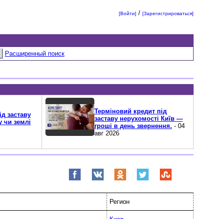
/
[Войти]
[Зарегистрироваться]
Расширенный поиск
Терміновий кредит під
ід заставу
заставу нерухомості Київ —
у чи землі
гроші в день звернення.
- 04
авг 2026
Регион