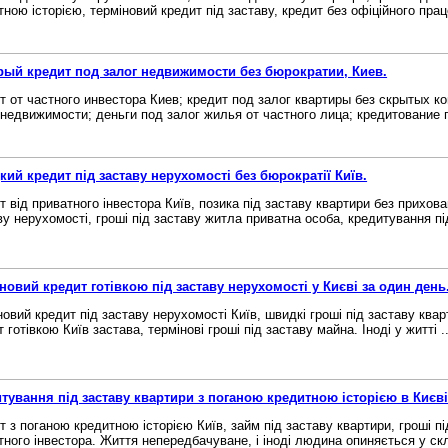
тною історією, терміновий кредит під заставу, кредит без офіційного прац
ый кредит под залог недвижимости без бюрократии, Киев.
т от частного инвестора Киев; кредит под залог квартиры без скрытых к
 недвижимости; деньги под залог жилья от частного лица; кредитование 
ий кредит під заставу нерухомості без бюрократії Київ.
т від приватного інвестора Київ, позика під заставу квартири без прихован
ву нерухомості, гроші під заставу житла приватна особа, кредитування під
новий кредит готівкою під заставу нерухомості у Києві за один день
новий кредит під заставу нерухомості Київ, швидкі гроші під заставу кварт
 готівкою Київ застава, термінові гроші під заставу майна. Іноді у житті ..
тування під заставу квартири з поганою кредитною історією в Києві
т з поганою кредитною історією Київ, займ під заставу квартири, гроші пі
тного інвестора. Життя непередбачуване, і іноді людина опиняється у скл