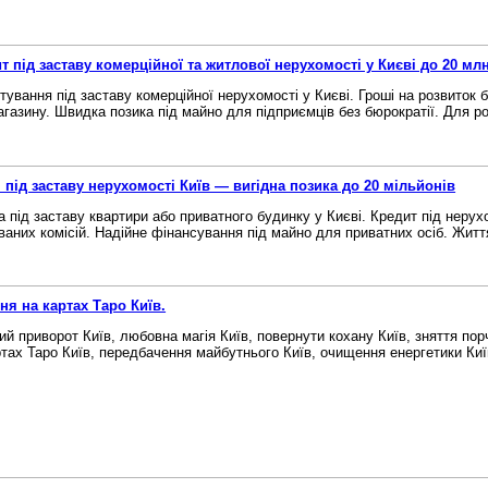
т під заставу комерційної та житлової нерухомості у Києві до 20 млн
тування під заставу комерційної нерухомості у Києві. Гроші на розвиток б
агазину. Швидка позика під майно для підприємців без бюрократії. Для роз
 під заставу нерухомості Київ — вигідна позика до 20 мільйонів
а під заставу квартири або приватного будинку у Києві. Кредит під нерух
ваних комісій. Надійне фінансування під майно для приватних осіб. Життя
ня на картах Таро Київ.
ий приворот Київ, любовна магія Київ, повернути кохану Київ, зняття порчі
ртах Таро Київ, передбачення майбутнього Київ, очищення енергетики Київ