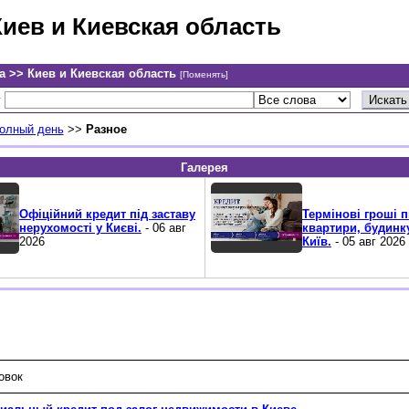
Киев и Киевская область
а >> Киев и Киевская область
[Поменять]
у
полный день
>>
Разное
Галерея
Офіційний кредит під заставу
Термінові гроші п
нерухомості у Києві.
- 06 авг
квартири, будинк
2026
Київ.
- 05 авг 2026
овок