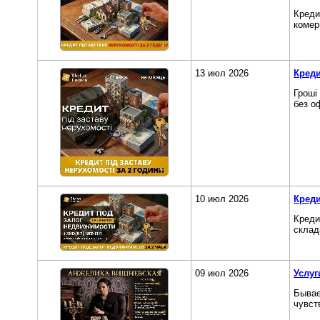
Креди
комерц
13 июл 2026
Креди
Гроші
без о
10 июл 2026
Креди
Креди
склад
09 июл 2026
Услуг
Бывае
чувст