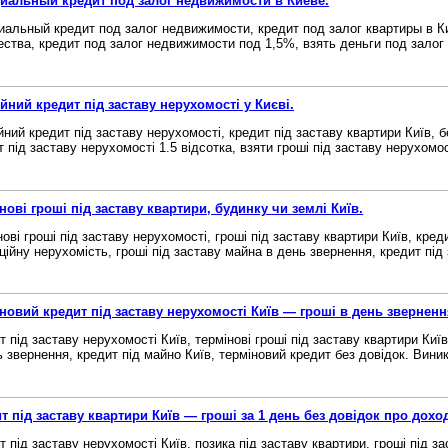
альный кредит под залог недвижимости в Киеве.
альный кредит под залог недвижимости, кредит под залог квартиры в Ки
ства, кредит под залог недвижимости под 1,5%, взять деньги под залог 
йний кредит під заставу нерухомості у Києві.
йний кредит під заставу нерухомості, кредит під заставу квартири Київ, 
 під заставу нерухомості 1.5 відсотка, взяти гроші під заставу нерухомост
нові гроші під заставу квартири, будинку чи землі Київ.
ові гроші під заставу нерухомості, гроші під заставу квартири Київ, креди
ційну нерухомість, гроші під заставу майна в день звернення, кредит під з
новий кредит під заставу нерухомості Київ — гроші в день зверненн
т під заставу нерухомості Київ, термінові гроші під заставу квартири Київ
ь звернення, кредит під майно Київ, терміновий кредит без довідок. Виник 
т під заставу квартири Київ — гроші за 1 день без довідок про дохо
т під заставу нерухомості Київ, позика під заставу квартири, гроші під з