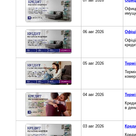
07 авг 2026
Офици
Офици
имуще
06 авг 2026
Офіці
Офіці
кредит
05 авг 2026
Термі
Термін
комер
04 авг 2026
Термі
Креди
в ден
03 авг 2026
Креди
Креди