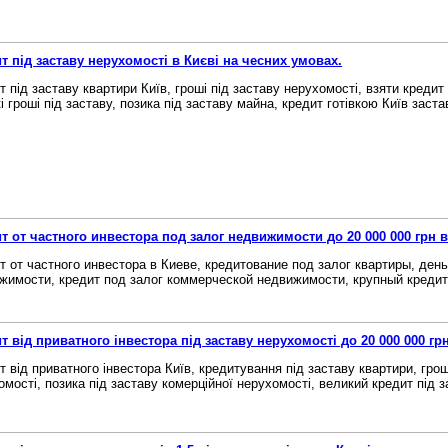
т під заставу нерухомості в Києві на чесних умовах.
т під заставу квартири Київ, гроші під заставу нерухомості, взяти кредит
 гроші під заставу, позика під заставу майна, кредит готівкою Київ застав
т от частного инвестора под залог недвижимости до 20 000 000 грн в
т от частного инвестора в Киеве, кредитование под залог квартиры, день
жимости, кредит под залог коммерческой недвижимости, крупный кредит п
т від приватного інвестора під заставу нерухомості до 20 000 000 грн
т від приватного інвестора Київ, кредитування під заставу квартири, грош
омості, позика під заставу комерційної нерухомості, великий кредит під за