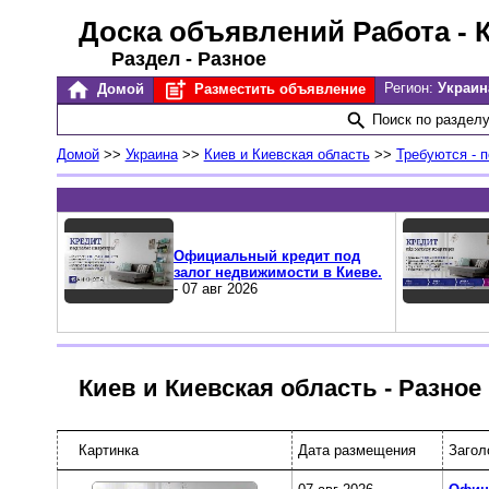
Доска объявлений Работа
- 
Раздел - Разное
Регион:
Украин
Домой
Разместить объявление
Поиск по раздел
Домой
>>
Украина
>>
Киев и Киевская область
>>
Требуются - 
Официальный кредит под
залог недвижимости в Киеве.
- 07 авг 2026
Киев и Киевская область - Разное
Картинка
Дата размещения
Загол