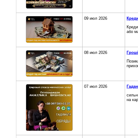
09 июл 2026
Креди
Креди
або м
08 июл 2026
Гроші
Позик
прихо
07 июл 2026
Гадан
сильн
на ка