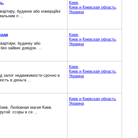
ь.
Киев,
Киев и Киевская область,
квартиру, будинок або комерційні
Украина
мальним п ...
ходи
Киев,
Киев и Киевская область,
квартири, будинку або
Украина
ез зайвих довідок. ...
Киев,
Киев и Киевская область,
од залог недвижимости срочно в
Украина
сть в деньга ...
Киев и Киевская область,
Украина
Киев. Любовная магия Киев.
гой: ссоры в се ...