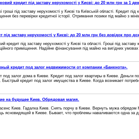
новий кредит під заставу нерухомості у Києві: до 20 млн грн за 1 ден
і гроші під заставу нерухомості у Києві та Київській області. Кредит під 
щення без перевірки кредитної історії. Отримання позики під майно з міні
т під заставу нерухомості у Києві: до 20 млн грн без довідок про до
ий кредит під заставу нерухомості у Києві та області. Гроші під заставу 
ційного приміщення. Надійне фінансування під майно на вигідних умовах б
ный кредит под залог недвижимости от компании «Банкнота».
т под залог дома в Киеве. Кредит под залог квартиры в Киеве. Деньги п
. Быстрый кредит под залог имущества в Киеве. Когда возникает потребно
ие на будущее Киев. Обрядовая магия.
асенс Киев. Гадалка Киев. Снять порчу в Киеве. Вернуть мужа обрядом 
ь ясновидящей в Киеве. Бывает, что проблемы наваливаются одна за дру