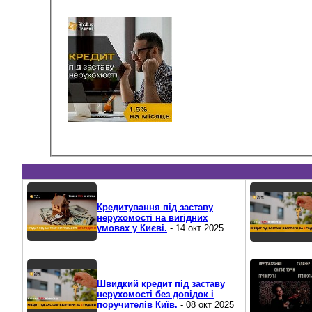
Кредитування під заставу
нерухомості на вигідних
умовах у Києві.
- 14 окт 2025
Швидкий кредит під заставу
нерухомості без довідок і
поручителів Київ.
- 08 окт 2025