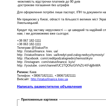
-можливість відстрочки платежів до 90 днів
-дострокове погашення без штрафів
Для оформлення потрібні лише паспорт, ІПН та документи на 
Ми працюємо у Києві, області та більшості великих міст Украї
Хмельницький.
Кредит під заставу нерухомості — це швидкий та надійний сп
нам, і ми допоможемо вже сьогодні.
+38 067 182-1111
+38 063 182-1111
Телеграм @StatusFin
http: //statusfinance. kiev. ua/
http: //statusfinance. kiev. ua/kredyt-pod-zalog-nedvyzhymosty/
http: //facebook. com/creditpodzalognedvizhemostikyiv
http: //instagram. com/statusfinance. kyiv/
http: //youtube. com/channel/UC1TQOhzGIVhZU-KFdjj8nWA
Регион:
Киев
Телефон: ‎+380671821111, ‎+380671821111
Вебсайт:
http://statusfinance.kiev.ua
Написать разместителю объявления
Приложенные картинки