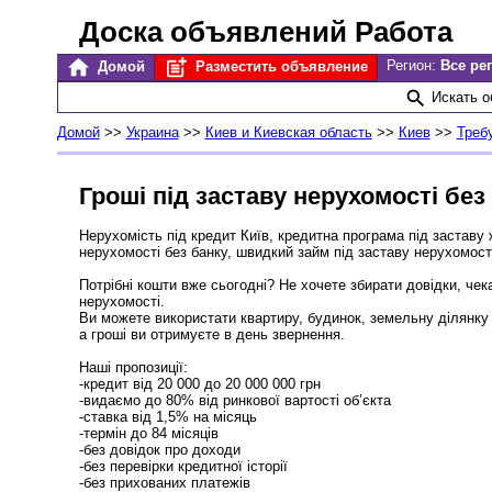
Доска объявлений Работа
Регион:
Все ре
Домой
Разместить объявление
Искать 
Домой
>>
Украина
>>
Киев и Киевская область
>>
Киев
>>
Треб
Гроші під заставу нерухомості без
Нерухомість під кредит Київ, кредитна програма під заставу 
нерухомості без банку, швидкий займ під заставу нерухомості
Потрібні кошти вже сьогодні? Не хочете збирати довідки, чек
нерухомості.
Ви можете використати квартиру, будинок, земельну ділянку
а гроші ви отримуєте в день звернення.
Наші пропозиції:
-кредит від 20 000 до 20 000 000 грн
-видаємо до 80% від ринкової вартості об’єкта
-ставка від 1,5% на місяць
-термін до 84 місяців
-без довідок про доходи
-без перевірки кредитної історії
-без прихованих платежів