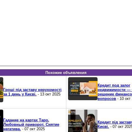
Похожие объявления
Кредит под залог
Гроші під заставу нерухомості
недвижимости — 
за 1 день у Києві.
- 13 окт 2025
решение финанс
вопросов
- 10 окт
Гадание на картах Таро.
Кредит під застав
Любовный приворот. Снятие
Києві.
- 07 окт 202
негатива.
- 07 окт 2025