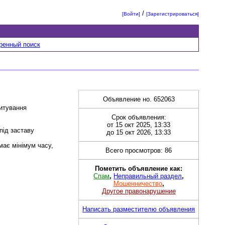
/
[Войти]
[Зарегистрироваться]
ренный поиск
Объявление но. 652063
дитування
Срок объявления:
от 15 окт 2025, 13:33
під заставу
до 15 окт 2026, 13:33
має мінімум часу,
Всего просмотров: 86
Пометить объявление как:
Спам
,
Неправильный раздел
,
Мошенничество
,
Другое правонарушение
Написать разместителю объявления