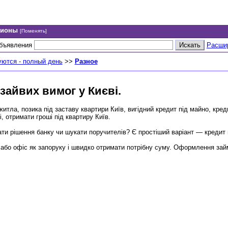
гионы
[Поменять]
объявления
Расши
уются - полный день
>>
Разное
 зайвих вимог у Києві.
житла, позика під заставу квартири Київ, вигідний кредит під майно, кре
, отримати гроші під квартиру Київ.
ати рішення банку чи шукати поручителів? Є простіший варіант — кредит 
 або офіс як запоруку і швидко отримати потрібну суму. Оформлення зай