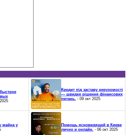
Кредит під заставу нерухомості
быстрое
— швидке рішення фінансових
овых
питань.
- 09 окт 2025
 2025
у майна у
Помощь ясновидящей в Киеве
5
лично и онлайн.
- 06 окт 2025