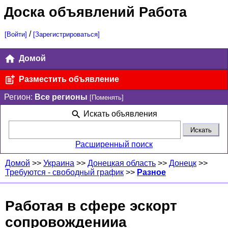
Доска объявлений Работа
/
[Войти]
[Зарегистрироваться]
Домой
Разместить объявление
Регион:
Все регионы
[Поменять]
Искать объявления
Расширенный поиск
Домой
>>
Украина
>>
Донецкая область
>>
Донецк
>>
Требуются - свободный график
>>
Разное
Работая в сфере эскорт
сопровожденииа