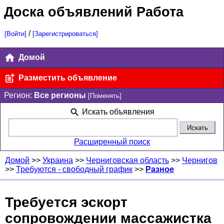
Доска объявлений Работа
/
[Войти]
[Зарегистрироваться]
Домой
Разместить объявление
Регион:
Все регионы
[Поменять]
Искать объявления
Расширенный поиск
Домой
>>
Украина
>>
Черниговская область
>>
Чернигов
>>
Требуются - свободный график
>>
Разное
Требуется эскорт
сопровождении массажистка