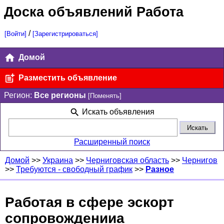
Доска объявлений Работа
/
[Войти]
[Зарегистрироваться]
Домой
Разместить объявление
Регион:
Все регионы
[Поменять]
Искать объявления
Расширенный поиск
Домой
>>
Украина
>>
Черниговская область
>>
Чернигов
>>
Требуются - свободный график
>>
Разное
Работая в сфере эскорт
сопровожденииа