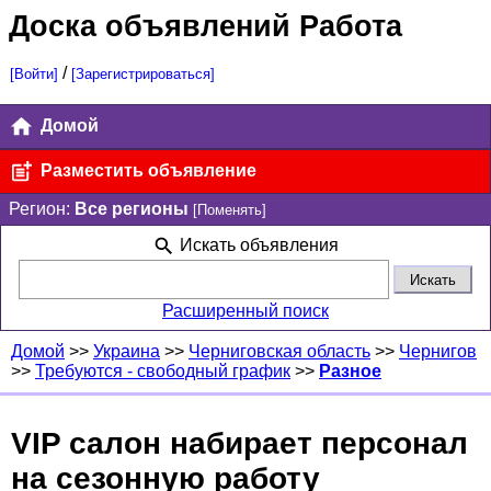
Доска объявлений Работа
/
[Войти]
[Зарегистрироваться]
Домой
Разместить объявление
Регион:
Все регионы
[Поменять]
Искать объявления
Расширенный поиск
Домой
>>
Украина
>>
Черниговская область
>>
Чернигов
>>
Требуются - свободный график
>>
Разное
VIP салон набирает персонал
на сезонную работу