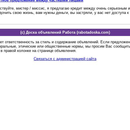
итное предложение между частными лицами
ствуйте, мистер / миссис, я предлагаю кредит между очень серьезным 
дочить свою жизнь, вам нужны деньги, вы застряли, у вас нет доступа к 
(c) Доска объявлений Работа (rabotadoska.com)
ет ответственность за стиль и содержание объявлений. Если предложе
оральные, этические или общественные нормы, мы просим Вас сообщить
в правой колонке на странице объявления.
Связаться с администрацией сайта