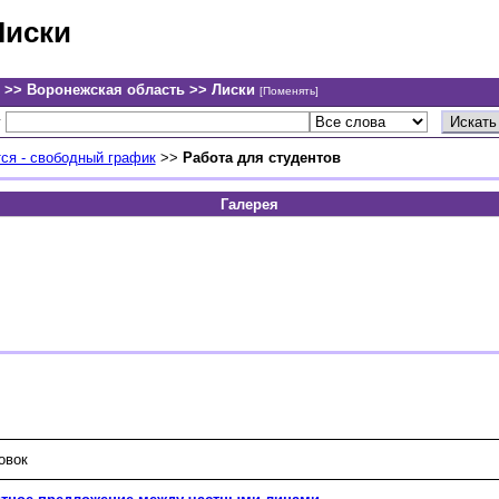
Лиски
 >> Воронежская область >> Лиски
[Поменять]
у
ся - свободный график
>>
Работа для студентов
Галерея
овок