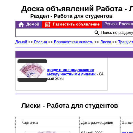
Доска объявлений Работа
- 
Раздел - Работа для студентов
Регион:
Россия
Домой
Разместить объявление
Поиск по раздел
Домой
>>
Россия
>>
Воронежская область
>>
Лиски
>>
Требуют
кредитное предложение
между частными лицами
- 04
май 2026
Лиски - Работа для студентов
Картинка
Дата размещения
Загол