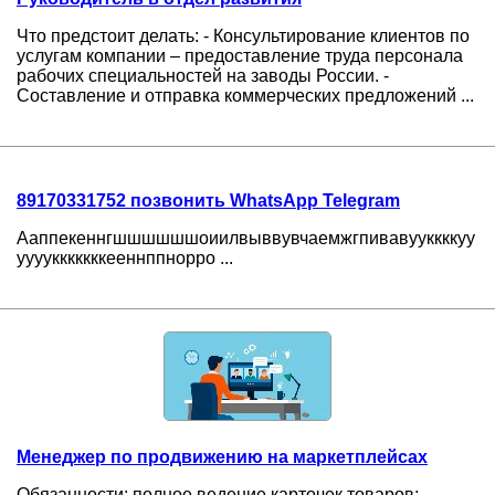
Что предстоит делать: - Консультирование клиентов по
услугам компании – предоставление труда персонала
рабочих специальностей на заводы России. -
Составление и отправка коммерческих предложений ...
89170331752 позвонить WhatsApp Telegram
Ааппекеннгшшшшшшоиилвыввувчаемжгпивавууккккуу
уууукккккккееннппнорро ...
Менеджер по продвижению на маркетплейсах
Обязанности: полное ведение карточек товаров;