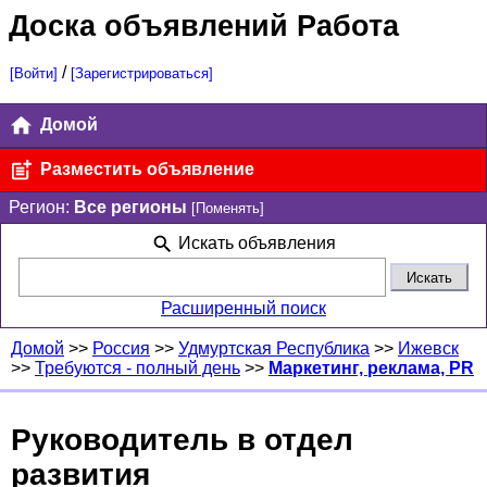
Доска объявлений Работа
/
[Войти]
[Зарегистрироваться]
Домой
Разместить объявление
Регион:
Все регионы
[Поменять]
Искать объявления
Расширенный поиск
Домой
>>
Россия
>>
Удмуртская Республика
>>
Ижевск
>>
Требуются - полный день
>>
Маркетинг, реклама, PR
Руководитель в отдел
развития