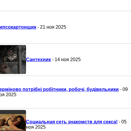
ипсокартонщик
- 21 ноя 2025
Сантехник
- 14 ноя 2025
ерміново потрібні робітники, робочі, будівельники
- 09
оя 2025
Социальная сеть знакомств для секса!
- 05
ноя 2025