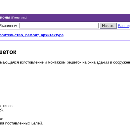
гионы
[Поменять]
объявления
Расши
роительство, ремонт, архитектура
шеток
мающаяся изготовление и монтажом решеток на окна зданий и сооружен
х типов.
).
ке.
ия поставленных целей.