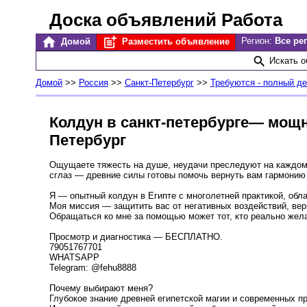
Доска объявлений Работа
Регион:
Все ре
Домой
Разместить объявление
Искать 
Домой
>>
Россия
>>
Санкт-Петербург
>>
Требуются - полный д
Колдун в санкт-петербурге— мощн
Петербург
Ощущаете тяжесть на душе, неудачи преследуют на каждом 
сглаз — древние силы готовы помочь вернуть вам гармонию 
Я — опытный колдун в Египте с многолетней практикой, обл
Моя миссия — защитить вас от негативных воздействий, вер
Обращаться ко мне за помощью может тот, кто реально жела
Просмотр и диагностика — БЕСПЛАТНО.
79051767701
WHATSAPP
Telegram: @fehu8888
Почему выбирают меня?
Глубокое знание древней египетской магии и современных пр