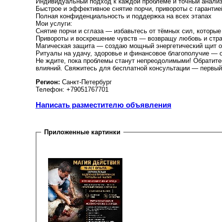
Индивидуальный подход к каждой проблеме и точный анализ
Быстрое и эффективное снятие порчи, привороты с гарантие
Полная конфиденциальность и поддержка на всех этапах
Мои услуги:
Снятие порчи и сглаза — избавьтесь от тёмных сил, которы
Привороты и воскрешение чувств — возвращу любовь и стра
Магическая защита — создаю мощный энергетический щит о
Ритуалы на удачу, здоровье и финансовое благополучие — о
Не ждите, пока проблемы станут непреодолимыми! Обратитес
влияний. Свяжитесь для бесплатной консультации — первый
Регион:
Санкт-Петербург
Телефон: +79051767701
Написать разместителю объявления
Приложенные картинки