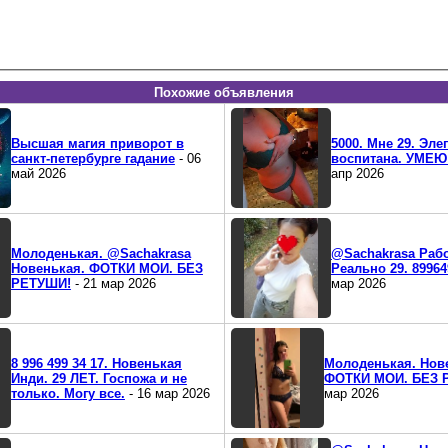
Похожие объявления
Высшая магия приворот в
5000. Мне 29. Эле
санкт-петербурге гадание
- 06
воспитана. УМЕ
май 2026
апр 2026
Молоденькая. @Sachakrasa
@Sachakrasa Рабо
Новенькая. ФОТКИ МОИ. БЕЗ
Реально 29. 89964
РЕТУШИ!
- 21 мар 2026
мар 2026
8 996 499 34 17. Новенькая
Молоденькая. Нов
Инди. 29 ЛЕТ. Госпожа и не
ФОТКИ МОИ. БЕЗ 
только. Могу все.
- 16 мар 2026
мар 2026