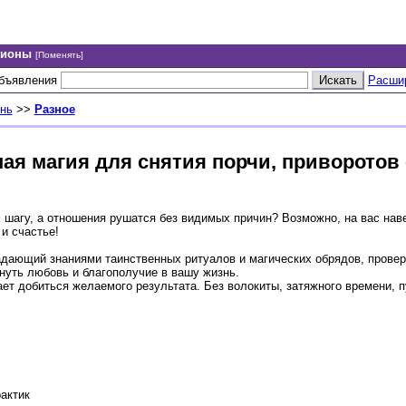
гионы
[Поменять]
объявления
Расши
ень
>>
Разное
ая магия для снятия порчи, приворотов -
шагу, а отношения рушатся без видимых причин? Возможно, на вас нав
и счастье!
адающий знаниями таинственных ритуалов и магических обрядов, прове
нуть любовь и благополучие в вашу жизнь.
ет добиться желаемого результата. Без волокиты, затяжного времени, 
актик