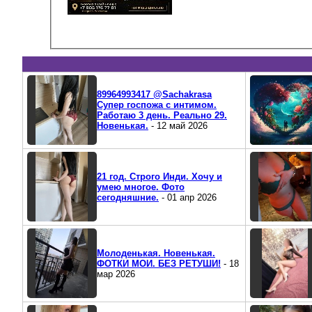
89964993417 @Sachakrasa
Супер госпожа с интимом.
Работаю 3 день. Реально 29.
Новенькая.
- 12 май 2026
21 год. Строго Инди. Хочу и
умею многое. Фото
сегодняшние.
- 01 апр 2026
Молоденькая. Новенькая.
ФОТКИ МОИ. БЕЗ РЕТУШИ!
- 18
мар 2026