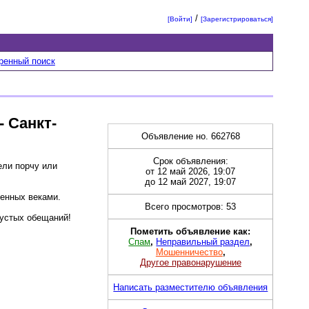
/
[Войти]
[Зарегистрироваться]
ренный поиск
 Санкт-
Объявление но. 662768
Срок объявления:
ели порчу или
от 12 май 2026, 19:07
до 12 май 2027, 19:07
ренных веками.
Всего просмотров: 53
пустых обещаний!
Пометить объявление как:
Спам
,
Неправильный раздел
,
Мошенничество
,
Другое правонарушение
Написать разместителю объявления