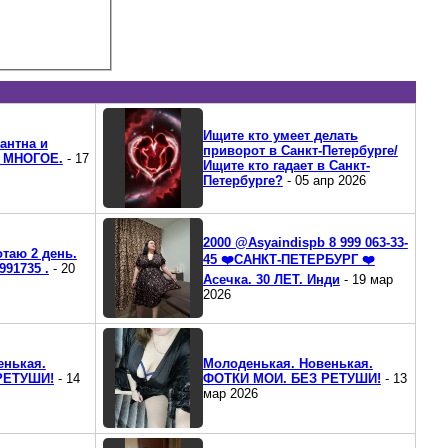
Ищите кто умеет делать
гантна и
приворот в Санкт-Петербурге/
Ю МНОГОЕ.
- 17
Ищите кто гадает в Санкт-
Петербурге?
- 05 апр 2026
2000 @Asyaindispb 8 999 063-33-
таю 2 день.
45 ❤️САНКТ-ПЕТЕРБУРГ ❤️
991735 .
- 20
Асечка. 30 ЛЕТ. Инди
- 19 мар
2026
енькая.
Молоденькая. Новенькая.
РЕТУШИ!
- 14
ФОТКИ МОИ. БЕЗ РЕТУШИ!
- 13
мар 2026