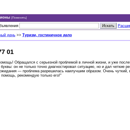
гионы
[Поменять]
объявления
Расши
ный день
>>
Туризм, гостиничное дело
7 01
помощь! Обращался с серьезной проблемой в личной жизни, и уже после
уквы: он не только точно диагностировал ситуацию, но и дал четкие ре
 ожидания — проблема разрешилась наилучшим образом. Очень чуткий,
 помощь, рекомендую только его!"