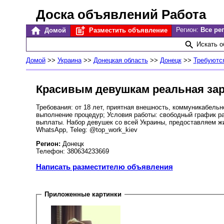
Доска объявлений Работа
Регион:
Все ре
Домой
Разместить объявление
Искать 
Домой
>>
Украина
>>
Донецкая область
>>
Донецк
>>
Требуются
Красивым девушкам реальная зарпл
Требования: от 18 лет, приятная внешность, коммуникабельн
выполнение процедур; Условия работы: свободный график ра
выплаты. Набор девушек со всей Украины, предоставляем жи
WhatsApp, Teleg: @top_work_kiev
Регион:
Донецк
Телефон: 380634233669
Написать разместителю объявления
Приложенные картинки