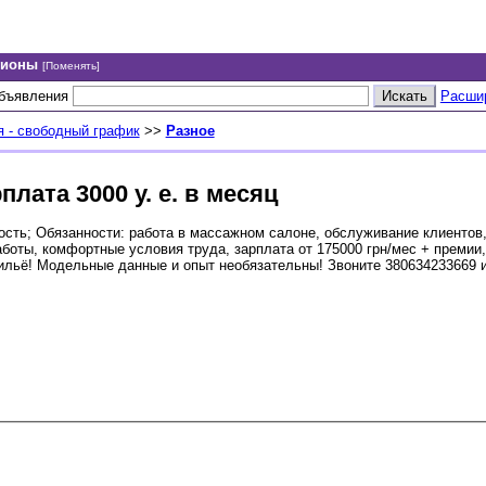
гионы
[Поменять]
объявления
Расши
 - свободный график
>>
Разное
ата 3000 у. е. в месяц
ость; Обязанности: работа в массажном салоне, обслуживание клиентов
боты, комфортные условия труда, зарплата от 175000 грн/мес + премии
льё! Модельные данные и опыт необязательны! Звоните 380634233669 и