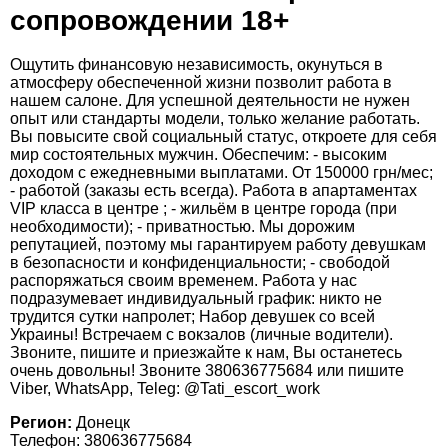
сопровождении 18+
Ощутить финансовую независимость, окунуться в
атмосферу обеспеченной жизни позволит работа в
нашем салоне. Для успешной деятельности не нужен
опыт или стандарты модели, только желание работать.
Вы повысите свой социальный статус, откроете для себя
мир состоятельных мужчин. Обеспечим: - высоким
доходом с ежедневными выплатами. От 150000 грн/мес;
- работой (заказы есть всегда). Работа в апартаментах
VIP класса в центре ; - жильём в центре города (при
необходимости); - приватностью. Мы дорожим
репутацией, поэтому мы гарантируем работу девушкам
в безопасности и конфиденциальности; - свободой
распоряжаться своим временем. Работа у нас
подразумевает индивидуальный график: никто не
трудится сутки напролет; Набор девушек со всей
Украины! Встречаем с вокзалов (личные водители).
Звоните, пишите и приезжайте к нам, Вы останетесь
очень довольны! Звоните 380636775684 или пишите
Viber, WhatsApp, Teleg: @Tati_escort_work
Регион:
Донецк
Телефон: 380636775684