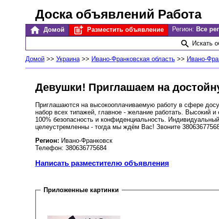
Доска объявлений Работа
Регион:
Все ре
Домой
Разместить объявление
Искать 
Домой
>>
Украина
>>
Ивано-Франковская область
>>
Ивано-Фра
Девушки! Приглашаем на достойн
Приглашаются на высокооплачиваемую работу в сфере досуг
набор всех типажей, главное - желание работать. Высокий и
100% безопасность и конфиденциальность. Индивидуальный
целеустремленны - тогда мы ждём Вас! Звоните 380636775684
Регион:
Ивано-Франковск
Телефон: 380636775684
Написать разместителю объявления
Приложенные картинки