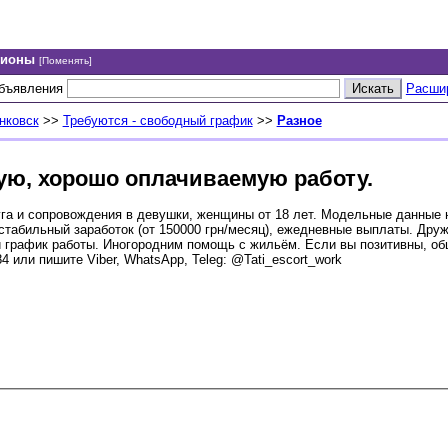
гионы
[Поменять]
объявления
Расши
нковск
>>
Требуются - свободный график
>>
Разное
ую, хорошо оплачиваемую работу.
а и сопровождения в девушки, женщины от 18 лет. Модельные данные 
 стабильный заработок (от 150000 грн/месяц), ежедневные выплаты. Дру
 график работы. Иногородним помощь с жильём. Если вы позитивны, о
 или пишите Viber, WhatsApp, Teleg: @Tati_escort_work