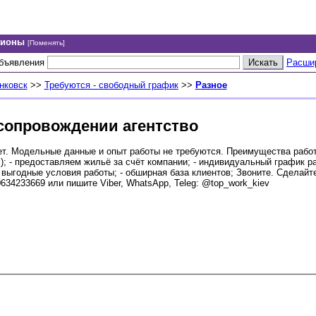
гионы
[Поменять]
объявления
Расши
нковск
>>
Требуются - свободный график
>>
Разное
сопровождении агентство
ет. Модельные данные и опыт работы не требуются. Преимущества рабо
); - предоставляем жильё за счёт компании; - индивидуальный график ра
выгодные условия работы; - обширная база клиентов; Звоните. Сделайте
34233669 или пишите Viber, WhatsApp, Teleg: @top_work_kiev