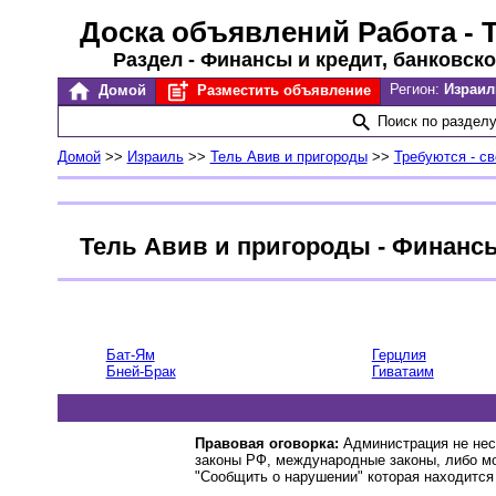
Доска объявлений Работа
- 
Раздел - Финансы и кредит, банковско
Регион:
Израил
Домой
Разместить объявление
Поиск по раздел
Домой
>>
Израиль
>>
Тель Авив и пригороды
>>
Требуются - с
Тель Авив и пригороды - Финансы
Бат-Ям
Герцлия
Бней-Брак
Гиватаим
Правовая оговорка:
Администрация не нес
законы РФ, международные законы, либо м
"Сообщить о нарушении" которая находится 