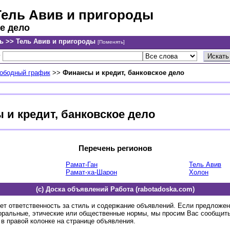
Тель Авив и пригороды
е дело
ь >> Тель Авив и пригороды
[Поменять]
у
вободный график
>>
Финансы и кредит, банковское дело
 и кредит, банковское дело
Перечень регионов
Рамат-Ган
Тель Авив
Рамат-ха-Шарон
Холон
(c) Доска объявлений Работа (rabotadoska.com)
ет ответственность за стиль и содержание объявлений. Если предложе
оральные, этические или общественные нормы, мы просим Вас сообщить
в правой колонке на странице объявления.