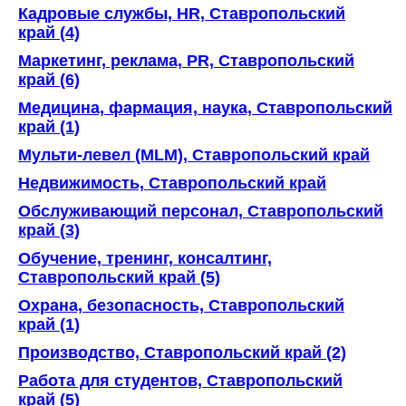
Кадровые службы, HR, Ставропольский
край (4)
Маркетинг, реклама, PR, Ставропольский
край (6)
Медицина, фармация, наука, Ставропольский
край (1)
Мульти-левел (MLM), Ставропольский край
Недвижимость, Ставропольский край
Обслуживающий персонал, Ставропольский
край (3)
Обучение, тренинг, консалтинг,
Ставропольский край (5)
Охрана, безопасность, Ставропольский
край (1)
Производство, Ставропольский край (2)
Работа для студентов, Ставропольский
край (5)