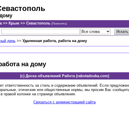
Севастополь
 дому
а >> Крым >> Севастополь
[Поменять]
у
ный день
>>
Удаленная работа, работа на дому
работа на дому
(c) Доска объявлений Работа (rabotadoska.com)
ет ответственность за стиль и содержание объявлений. Если предложе
оральные, этические или общественные нормы, мы просим Вас сообщить
в правой колонке на странице объявления.
Связаться с администрацией сайта