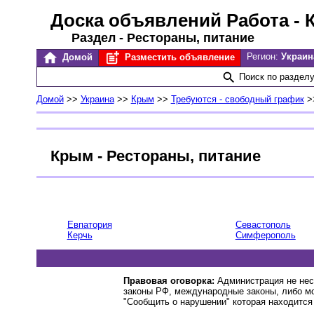
Доска объявлений Работа
- 
Раздел - Рестораны, питание
Регион:
Украин
Домой
Разместить объявление
Поиск по раздел
Домой
>>
Украина
>>
Крым
>>
Требуются - свободный график
>
Крым - Рестораны, питание
Евпатория
Севастополь
Керчь
Симферополь
Правовая оговорка:
Администрация не нес
законы РФ, международные законы, либо м
"Сообщить о нарушении" которая находится 