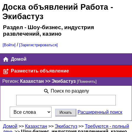
Доска объявлений Работа
-
Экибастуз
Раздел - Шоу-бизнес, индустрия
развлечений, казино
/
[Войти]
[Зарегистрироваться]
Домой
Разместить объявление
Регион:
Казахстан >> Экибастуз
[Поменять]
Поиск по разделу
Расширенный поиск
Домой
>>
Казахстан
>>
Экибастуз
>>
Требуются - полный
день
>>
Шоу-бизнес, индустрия развлечений, казино