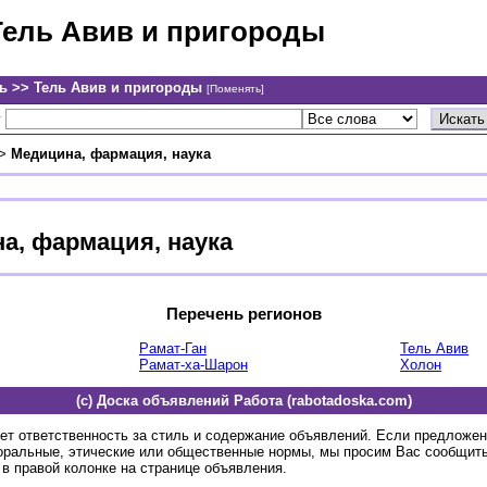
Тель Авив и пригороды
ь >> Тель Авив и пригороды
[Поменять]
у
>
Медицина, фармация, наука
а, фармация, наука
Перечень регионов
Рамат-Ган
Тель Авив
Рамат-ха-Шарон
Холон
(c) Доска объявлений Работа (rabotadoska.com)
ет ответственность за стиль и содержание объявлений. Если предложе
оральные, этические или общественные нормы, мы просим Вас сообщить
в правой колонке на странице объявления.