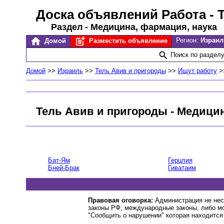
Доска объявлений Работа
- 
Раздел - Медицина, фармация, наука
Регион:
Израил
Домой
Разместить объявление
Поиск по раздел
Домой
>>
Израиль
>>
Тель Авив и пригороды
>>
Ищут работу
>
Тель Авив и пригороды - Медицин
Бат-Ям
Герцлия
Бней-Брак
Гиватаим
Правовая оговорка:
Администрация не нес
законы РФ, международные законы, либо м
"Сообщить о нарушении" которая находится 