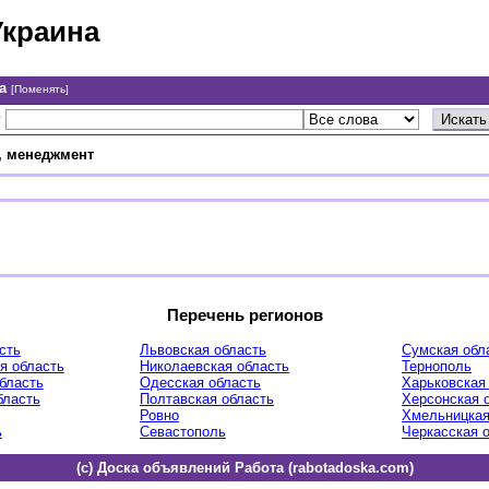
Украина
на
[Поменять]
у
, менеджмент
Перечень регионов
сть
Львовская область
Сумская обл
я область
Николаевская область
Тернополь
область
Одесская область
Харьковская
бласть
Полтавская область
Херсонская 
Ровно
Хмельницкая
ь
Севастополь
Черкасская 
(c) Доска объявлений Работа (rabotadoska.com)