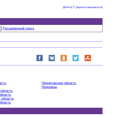
/
[Войти]
[Зарегистрироваться]
Расширенный поиск
асть
Черниговская область
Черновцы
 область
область
 область
область