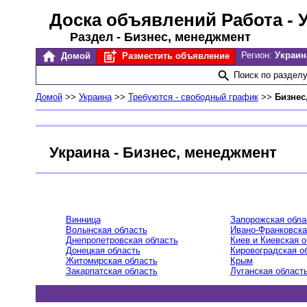
Доска объявлений Работа
- 
Раздел - Бизнес, менеджмент
Регион:
Украи
Домой
Разместить объявление
Поиск по раздел
Домой
>>
Украина
>>
Требуются - свободный график
>>
Бизнес
Украина - Бизнес, менеджмент
Винница
Запорожская обла
Волынская область
Ивано-Франковска
Днепропетровская область
Киев и Киевская 
Донецкая область
Кировоградская о
Житомирская область
Крым
Закарпатская область
Луганская област