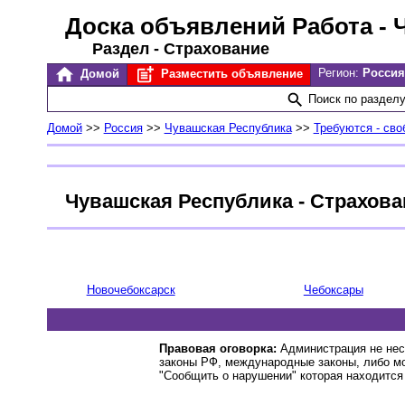
Доска объявлений Работа
- 
Раздел - Страхование
Регион:
Россия
Домой
Разместить объявление
Поиск по раздел
Домой
>>
Россия
>>
Чувашская Республика
>>
Требуются - св
Чувашская Республика - Страхова
Новочебоксарск
Чебоксары
Правовая оговорка:
Администрация не нес
законы РФ, международные законы, либо м
"Сообщить о нарушении" которая находится 