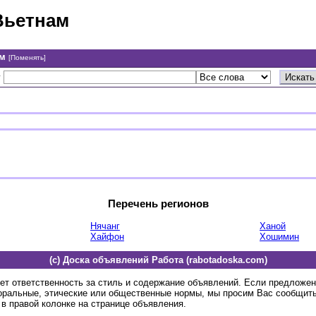
Вьетнам
ам
[Поменять]
у
Перечень регионов
Нячанг
Ханой
Хайфон
Хошимин
(c) Доска объявлений Работа (rabotadoska.com)
ет ответственность за стиль и содержание объявлений. Если предложе
оральные, этические или общественные нормы, мы просим Вас сообщить
в правой колонке на странице объявления.