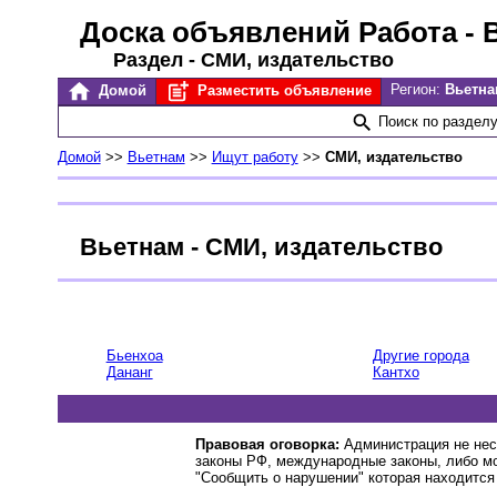
Доска объявлений Работа
- 
Раздел - СМИ, издательство
Регион:
Вьетн
Домой
Разместить объявление
Поиск по раздел
Домой
>>
Вьетнам
>>
Ищут работу
>>
СМИ, издательство
Вьетнам - СМИ, издательство
Бьенхоа
Другие города
Дананг
Кантхо
Правовая оговорка:
Администрация не нес
законы РФ, международные законы, либо м
"Сообщить о нарушении" которая находится 