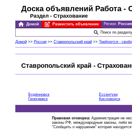
Доска объявлений Работа
- 
Раздел - Страхование
Регион:
Россия
Домой
Разместить объявление
Поиск по раздел
Домой
>>
Россия
>>
Ставропольский край
>>
Требуются - своб
Ставропольский край - Страхован
Будённовск
Ессентуки
Георгиевск
Кисловодск
Правовая оговорка:
Администрация не нес
законы РФ, международные законы, либо м
"Сообщить о нарушении" которая находится 