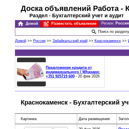
Доска объявлений Работа
- 
Раздел - Бухгалтерский учет и аудит
Регион:
Россия
Домой
Разместить объявление
Поиск по раздел
Домой
>>
Россия
>>
Забайкальский край
>>
Краснокаменск
>>
Предложение кредита от
индивидуального / Whasapp:
+351 925719 600
- 20 фев 2026
Краснокаменск - Бухгалтерский уч
Картинка
Дата размещения
Загол