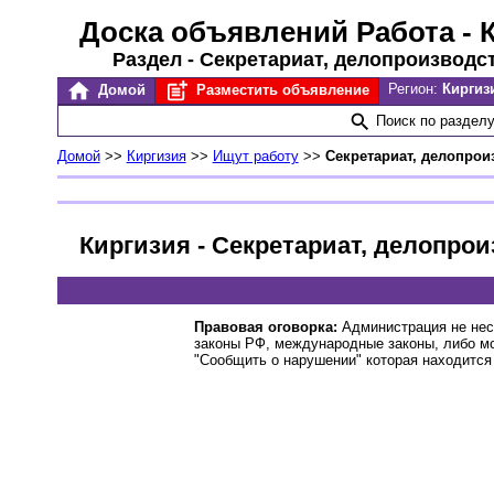
Доска объявлений Работа
- 
Раздел - Секретариат, делопроизводс
Регион:
Киргиз
Домой
Разместить объявление
Поиск по раздел
Домой
>>
Киргизия
>>
Ищут работу
>>
Секретариат, делопрои
Киргизия - Секретариат, делопро
Правовая оговорка:
Администрация не нес
законы РФ, международные законы, либо м
"Сообщить о нарушении" которая находится 