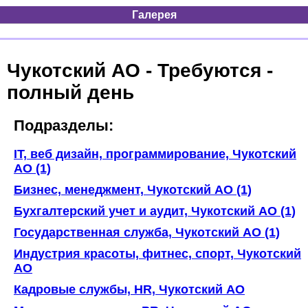
Галерея
Чукотский AO - Требуются -
полный день
Подразделы:
IT, веб дизайн, программирование, Чукотский
AO (1)
Бизнес, менеджмент, Чукотский AO (1)
Бухгалтерский учет и аудит, Чукотский AO (1)
Государственная служба, Чукотский AO (1)
Индустрия красоты, фитнес, спорт, Чукотский
AO
Кадровые службы, HR, Чукотский AO