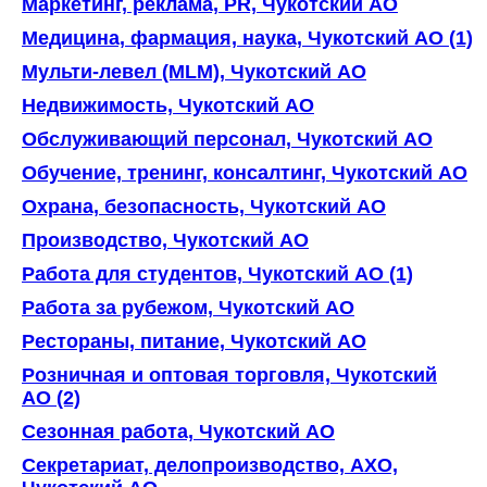
Маркетинг, реклама, PR, Чукотский AO
Медицина, фармация, наука, Чукотский AO (1)
Мульти-левел (MLM), Чукотский AO
Недвижимость, Чукотский AO
Обслуживающий персонал, Чукотский AO
Обучение, тренинг, консалтинг, Чукотский AO
Охрана, безопасность, Чукотский AO
Производство, Чукотский AO
Работа для студентов, Чукотский AO (1)
Работа за рубежом, Чукотский AO
Рестораны, питание, Чукотский AO
Розничная и оптовая торговля, Чукотский
AO (2)
Сезонная работа, Чукотский AO
Секретариат, делопроизводство, АХО,