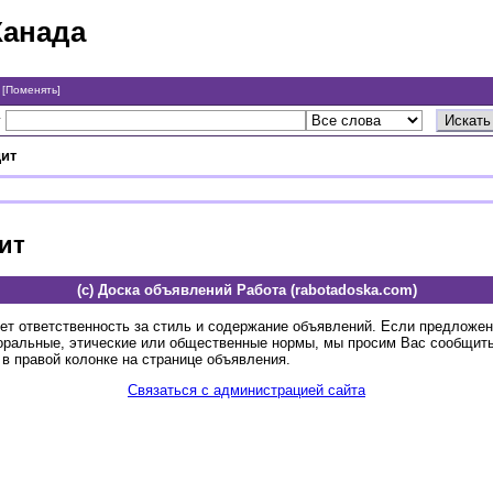
Канада
а
[Поменять]
у
дит
ит
(c) Доска объявлений Работа (rabotadoska.com)
ет ответственность за стиль и содержание объявлений. Если предложе
оральные, этические или общественные нормы, мы просим Вас сообщить
в правой колонке на странице объявления.
Связаться с администрацией сайта