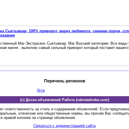
ка Сыктывкар, 100% приворот, верну любимого, снимаю порчи, сгл
сказания
ственный Маг-Экстрасенс Сыктывкар. Маг Высшей категории. Все виды у
ная магия , выполню самый сильный приворот который поставит вашего и
Перечень регионов
Ухта
(c) Доска объявлений Работа (rabotadoska.com)
ет ответственность за стиль и содержание объявлений. Если предложе
оральные, этические или общественные нормы, мы просим Вас сообщить
в правой колонке на странице объявления.
Связаться с администрацией сайта