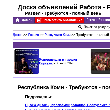
Доска объявлений Работа
- 
Раздел - Требуются - полный день
Регион:
Россия
Домой
Разместить объявление
Поиск по раздел
Домой
>>
Россия
>>
Республика Коми
>>
Требуются - полный
Ясновидящая и таролог
Воркута.
- 08 июл 2026
Республика Коми - Требуются - п
Подразделы:
IT, веб дизайн, программирование, Республика 