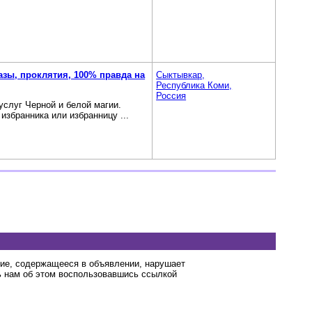
азы, проклятия, 100% правда на
Сыктывкар,
Республика Коми,
Россия
слуг Черной и белой магии.
збранника или избранницу ...
ние, содержащееся в объявлении, нарушает
 нам об этом воспользовавшись ссылкой