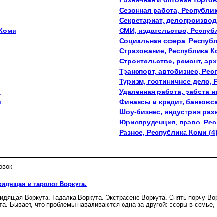
Розничная и оптовая торго
Сезонная работа, Республи
Секретариат, делопроизвод
 Коми
СМИ, издательство, Респуб
Социальная сфера, Респуб
Страхование, Республика К
Строительство, ремонт, арх
Транспорт, автобизнес, Рес
Туризм, гостиничное дело, 
)
Удаленная работа, работа н
и
Финансы и кредит, банковск
Шоу-бизнес, индустрия раз
Юриспруденция, право, Рес
Разное, Республика Коми (4
овок
идящая и таролог Воркута.
идящая Воркута. Гадалка Воркута. Экстрасенс Воркута. Снять порчу Вор
та. Бывает, что проблемы наваливаются одна за другой: ссоры в семье, 