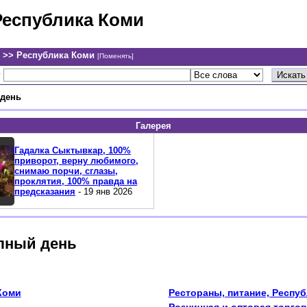
Республика Коми
 >> Республика Коми
[Поменять]
у
 день
Галерея
Гадалка Сыктывкар, 100%
приворот, верну любимого,
снимаю порчи, сглазы,
проклятия, 100% правда на
предсказания
- 19 янв 2026
олный день
Коми
Рестораны, питание, Респуб