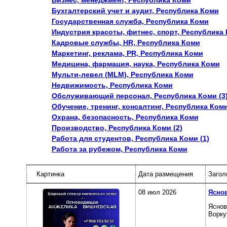
Бизнес, менеджмент, Республика Коми
Бухгалтерский учет и аудит, Республика Коми
Государственная служба, Республика Коми
Индустрия красоты, фитнес, спорт, Республика
Кадровые службы, HR, Республика Коми
Маркетинг, реклама, PR, Республика Коми
Медицина, фармация, наука, Республика Коми
Мульти-левел (MLM), Республика Коми
Недвижимость, Республика Коми
Обслуживающий персонал, Республика Коми (3
Обучение, тренинг, консалтинг, Республика Ком
Охрана, безопасность, Республика Коми
Производство, Республика Коми (2)
Работа для студентов, Республика Коми (1)
Работа за рубежом, Республика Коми
Картинка
Дата размещения
Загол
08 июл 2026
Яснов
Яснов
Ворку