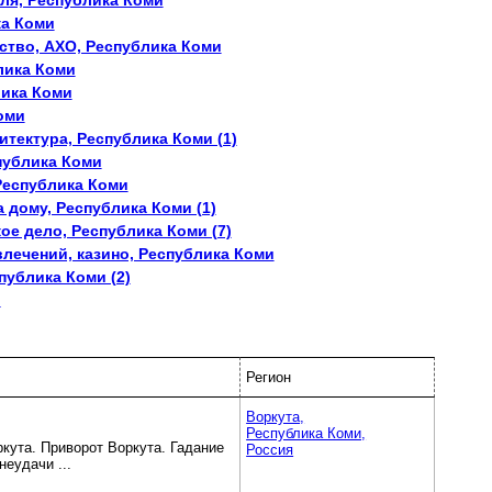
вля, Республика Коми
ка Коми
ство, АХО, Республика Коми
лика Коми
лика Коми
оми
итектура, Республика Коми (1)
публика Коми
Республика Коми
а дому, Республика Коми (1)
ое дело, Республика Коми (7)
влечений, казино, Республика Коми
публика Коми (2)
)
Регион
Воркута,
Республика Коми,
кута. Приворот Воркута. Гадание
Россия
неудачи ...