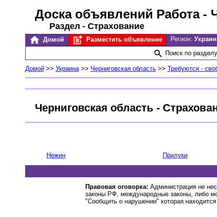
Доска объявлений Работа
- 
Раздел - Страхование
Регион:
Украин
Домой
Разместить объявление
Поиск по раздел
Домой
>>
Украина
>>
Черниговская область
>>
Требуются - сво
Черниговская область - Страхова
Нежин
Прилуки
Правовая оговорка:
Администрация не нес
законы РФ, международные законы, либо м
"Сообщить о нарушении" которая находится 