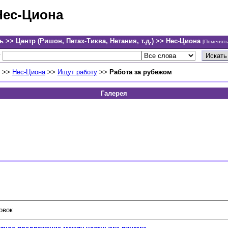
Нес-Циона
ь >> Центр (Ришон, Петах-Тиква, Нетания, т.д.) >> Нес-Циона
[Поменять
у
>>
Нес-Циона
>>
Ищут работу
>>
Работа за рубежом
Галерея
овок