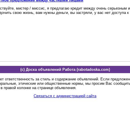
итное предложение между частными лицами
ствуйте, мистер / миссис, я предлагаю кредит между очень серьезным 
дочить свою жизнь, вам нужны деньги, вы застряли, у вас нет доступа к 
(c) Доска объявлений Работа (rabotadoska.com)
ет ответственность за стиль и содержание объявлений. Если предложе
оральные, этические или общественные нормы, мы просим Вас сообщить
в правой колонке на странице объявления.
Связаться с администрацией сайта