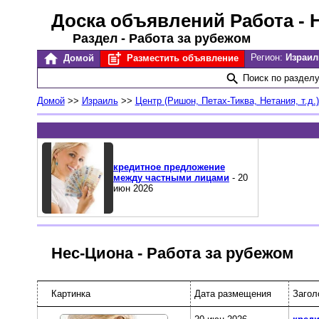
Доска объявлений Работа
- 
Раздел - Работа за рубежом
Регион:
Израил
Домой
Разместить объявление
Поиск по раздел
Домой
>>
Израиль
>>
Центр (Ришон, Петах-Тиква, Нетания, т.д.)
кредитное предложение
между частными лицами
- 20
июн 2026
Нес-Циона - Работа за рубежом
Картинка
Дата размещения
Загол