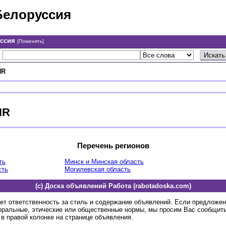
Белоруссия
уссия
[Поменять]
у
HR
HR
Перечень регионов
ть
Минск и Минская область
сть
Могилевская область
(c) Доска объявлений Работа (rabotadoska.com)
ет ответственность за стиль и содержание объявлений. Если предложе
оральные, этические или общественные нормы, мы просим Вас сообщить
в правой колонке на странице объявления.