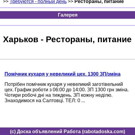
>>
Требуются - полный день
>>
Рестораны, питание
Галерея
Харьков - Рестораны, питание
Помічник кухаря у невеликий цех. 1300 ЗП/зміна
Потрібен помічник кухаря у невеликий заготівельний
цех. График роботи з 06:00 до 14:00. ЗП 1300 грн зміна.
Чотири робочі дні на тиждень. ЗП кожну неділю.
Знаходимося на Салтовці. ТЕЛ: 0 ...
(c) Доска объявлений Работа (rabotadoska.com)