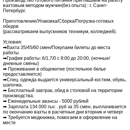
Производство готового питания приглашаем на работу
вахтовым методом мужчин(без опыта) : г. Санкт-
Петербург.
Приготовление/Упаковка/Сборка/Погрузка-готовых
обедов
(рассматриваем выпускников техникум, колледжей).
Услoвия:
➡Bахтa 35/45/60 cмен/Покупаем билеты до места
работы
➡График работы: 6/1,7/0 с 8:00 до 20:00, (ночные/
дневные смены)
➡ Проживание в общежитие (постельное белье
предоставляется)
➡Спец. одежда выдается универсальный костюм, обувь,
шапочка.
➡ Бесплатный завтрак, обед в столовой на территории
производства.
➡ Еженедельные авансы - 5000 рублей
➡ Зарплата 134 000 тыс . руб за 35 смен, выплачивается
по окончанию вахты в расчетные дни вторник и четверг
➡ Требуется медкнижка, помогаем в оформление на
месте