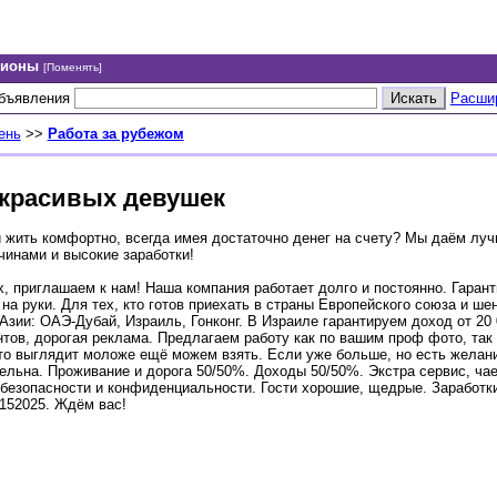
гионы
[Поменять]
объявления
Расши
ень
>>
Работа за рубежом
 красивых девушек
 жить комфортно, всегда имея достаточно денег на счету? Мы даём лу
чинами и высокие заработки!
, приглашаем к нам! Наша компания работает долго и постоянно. Гарант
на руки. Для тех, кто готов приехать в страны Европейского союза и ше
Азии: ОАЭ-Дубай, Израиль, Гонконг. В Израиле гарантируем доход от 20 
тов, дорогая реклама. Предлагаем работу как по вашим проф фото, так
кто выглядит моложе ещё можем взять. Если уже больше, но есть желан
ельна. Проживание и дорога 50/50%. Доходы 50/50%. Экстра сервис, чае
безопасности и конфиденциальности. Гости хорошие, щедрые. Заработки
152025. Ждём вас!