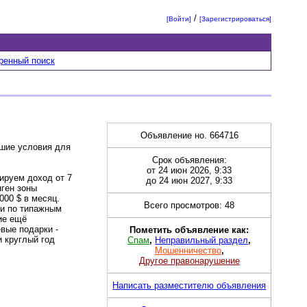
/
[Войти]
[Зарегистрироваться]
ренный поиск
Объявление но. 664716
чшие условия для
Срок объявления:
от 24 июн 2026, 9:33
ируем доход от 7
до 24 июн 2027, 9:33
нген зоны
000 $ в месяц.
Всего просмотров: 48
 и по типажным
ие ещё
вые подарки -
Пометить объявление как:
 круглый год
Спам
,
Неправильный раздел
,
Мошенничество
,
Другое правонарушение
Написать разместителю объявления