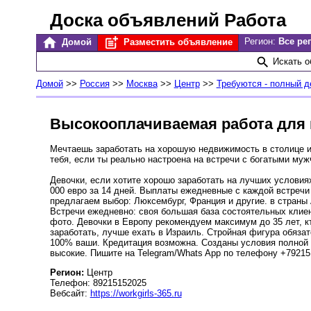
Доска объявлений Работа
Регион:
Все ре
Домой
Разместить объявление
Искать 
Домой
>>
Россия
>>
Москва
>>
Центр
>>
Требуются - полный д
Высокооплачиваемая работа для
Мечтаешь заработать на хорошую недвижимость в столице и
тебя, если ты реально настроена на встречи с богатыми муж
Девочки, если хотите хорошо заработать на лучших условиях
000 евро за 14 дней. Выплаты ежедневные с каждой встречи 
предлагаем выбор: Люксембург, Франция и другие. в страны 
Встречи ежедневно: своя большая база состоятельных клиен
фото. Девочки в Европу рекомендуем максимум до 35 лет, 
заработать, лучше ехать в Израиль. Стройная фигура обязат
100% ваши. Кредитация возможна. Созданы условия полной 
высокие. Пишите на Telegram/Whats App по телефону +79215
Регион:
Центр
Телефон: 89215152025
Вебсайт:
https://workgirls-365.ru