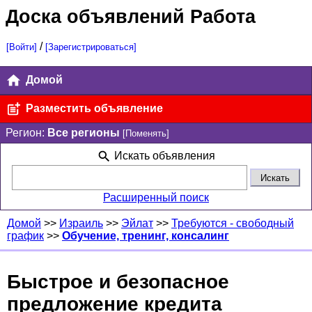
Доска объявлений Работа
/
[Войти]
[Зарегистрироваться]
Домой
Разместить объявление
Регион:
Все регионы
[Поменять]
Искать объявления
Расширенный поиск
Домой
>>
Израиль
>>
Эйлат
>>
Требуются - свободный
график
>>
Обучение, тренинг, консалинг
Быстрое и безопасное
предложение кредита