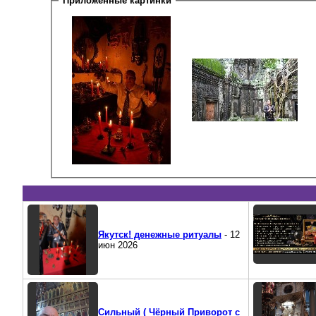
Приложенные картинки
Якутск! денежные ритуалы
- 12
июн 2026
Сильный ( Чёрный Приворот с