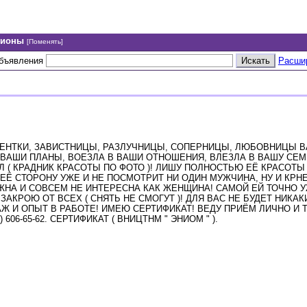
гионы
[Поменять]
объявления
Расши
РЕНТКИ, ЗАВИСТНИЦЫ, РАЗЛУЧНИЦЫ, СОПЕРНИЦЫ, ЛЮБОВНИЦЫ В
А ВАШИ ПЛАНЫ, ВОЕЗЛА В ВАШИ ОТНОШЕНИЯ, ВЛЕЗЛА В ВАШУ СЕ
 ( КРАДНИК КРАСОТЫ ПО ФОТО )! ЛИШУ ПОЛНОСТЬЮ ЕЁ КРАСОТЫ 
 ЕЁ СТОРОНУ УЖЕ И НЕ ПОСМОТРИТ НИ ОДИН МУЖЧИНА, НУ И КРН
НА И СОВСЕМ НЕ ИНТЕРЕСНА КАК ЖЕНЩИНА! САМОЙ ЕЙ ТОЧНО У
КРОЮ ОТ ВСЕХ ( СНЯТЬ НЕ СМОГУТ )! ДЛЯ ВАС НЕ БУДЕТ НИКА
 И ОПЫТ В РАБОТЕ! ИМЕЮ СЕРТИФИКАТ! ВЕДУ ПРИЁМ ЛИЧНО И 
606-65-62. СЕРТИФИКАТ ( ВНИЦТНМ " ЭНИОМ " ).