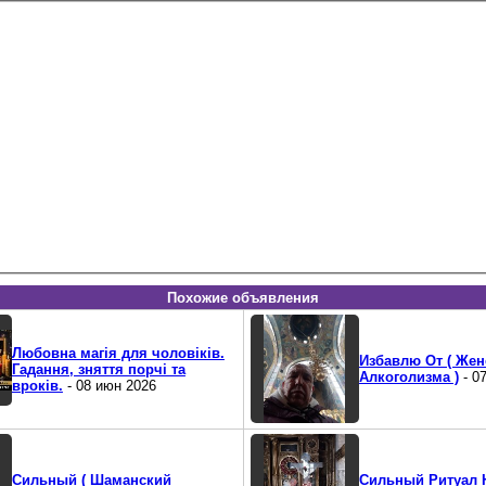
Похожие объявления
Любовна магія для чоловіків.
Избавлю От ( Жен
Гадання, зняття порчі та
Алкоголизма )
- 0
вроків.
- 08 июн 2026
Сильный ( Шаманский
Сильный Ритуал 