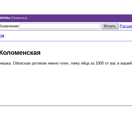
гионы
[Поменять]
объявления
Расши
та
 Коломенская
ка. Обласкаю ротиком нежно член, лижу яйца за 1000 от вас в вашей