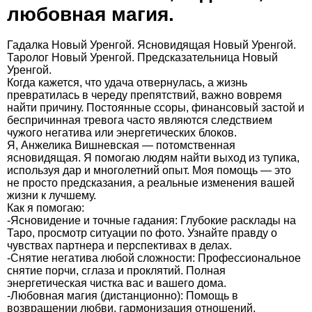
любовная магия.
Гадалка Новый Уренгой. Ясновидящая Новый Уренгой.
Таролог Новый Уренгой. Предсказательница Новый
Уренгой.
Когда кажется, что удача отвернулась, а жизнь
превратилась в череду препятствий, важно вовремя
найти причину. Постоянные ссоры, финансовый застой и
беспричинная тревога часто являются следствием
чужого негатива или энергетических блоков.
Я, Анжелика Вишневская — потомственная
ясновидящая. Я помогаю людям найти выход из тупика,
используя дар и многолетний опыт. Моя помощь — это
не просто предсказания, а реальные изменения вашей
жизни к лучшему.
Как я помогаю:
-Ясновидение и точные гадания: Глубокие расклады на
Таро, просмотр ситуации по фото. Узнайте правду о
чувствах партнера и перспективах в делах.
-Снятие негатива любой сложности: Профессиональное
снятие порчи, сглаза и проклятий. Полная
энергетическая чистка вас и вашего дома.
-Любовная магия (дистанционно): Помощь в
возвращении любви, гармонизация отношений,