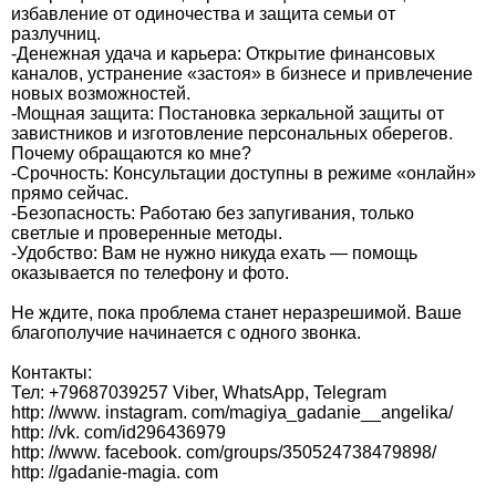
избавление от одиночества и защита семьи от
разлучниц.
-Денежная удача и карьера: Открытие финансовых
каналов, устранение «застоя» в бизнесе и привлечение
новых возможностей.
-Мощная защита: Постановка зеркальной защиты от
завистников и изготовление персональных оберегов.
Почему обращаются ко мне?
-Срочность: Консультации доступны в режиме «онлайн»
прямо сейчас.
-Безопасность: Работаю без запугивания, только
светлые и проверенные методы.
-Удобство: Вам не нужно никуда ехать — помощь
оказывается по телефону и фото.
Не ждите, пока проблема станет неразрешимой. Ваше
благополучие начинается с одного звонка.
Контакты:
Тел: +79687039257 Viber, WhatsApp, Telegram
http: //www. instagram. com/magiya_gadanie__angelika/
http: //vk. com/id296436979
http: //www. facebook. com/groups/350524738479898/
http: //gadanie-magia. com