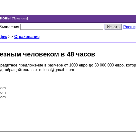
гионы
[Поменять]
объявления
Расши
афик
>>
Страхование
езным человеком в 48 часов
едитное предложение в размере от 1000 евро до 50 000 000 евро, кото
д. обращайтесь: sio. milena@gmail. com
com
com
com