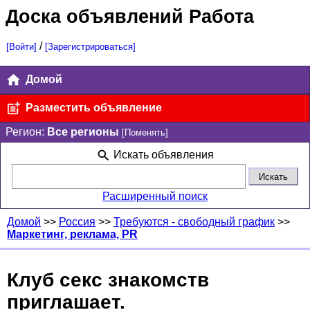
Доска объявлений Работа
/
[Войти]
[Зарегистрироваться]
Домой
Разместить объявление
Регион:
Все регионы
[Поменять]
Искать объявления
Расширенный поиск
Домой
>>
Россия
>>
Требуются - свободный график
>>
Маркетинг, реклама, PR
Клуб секс знакомств
приглашает.