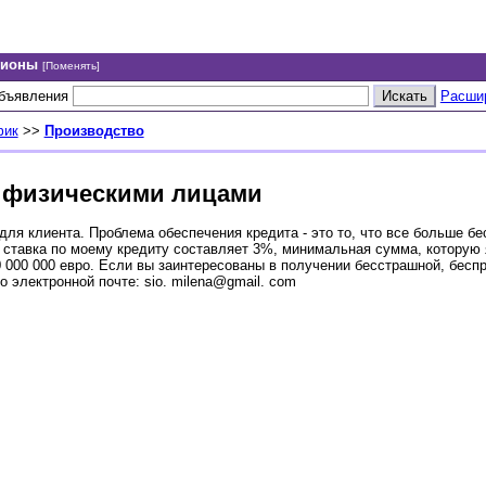
гионы
[Поменять]
объявления
Расши
фик
>>
Производство
 физическими лицами
я клиента. Проблема обеспечения кредита - это то, что все больше бе
я ставка по моему кредиту составляет 3%, минимальная сумма, которую 
0 000 000 евро. Если вы заинтересованы в получении бесстрашной, бесп
 электронной почте: sio. milena@gmail. com