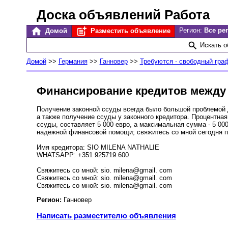
Доска объявлений Работа
Регион:
Все ре
Домой
Разместить объявление
Искать 
Домой
>>
Германия
>>
Ганновер
>>
Требуются - свободный гра
Финансирование кредитов между
Получение законной ссуды всегда было большой проблемой дл
а также получение ссуды у законного кредитора. Процентна
ссуды, составляет 5 000 евро, а максимальная сумма - 5 00
надежной финансовой помощи; свяжитесь со мной сегодня по
Имя кредитора: SIO MILENA NATHALIE
WHATSAPP: +351 925719 600
Cвяжитесь со мной: sio. milena@gmail. com
Cвяжитесь со мной: sio. milena@gmail. com
Cвяжитесь со мной: sio. milena@gmail. com
Регион:
Ганновер
Написать разместителю объявления